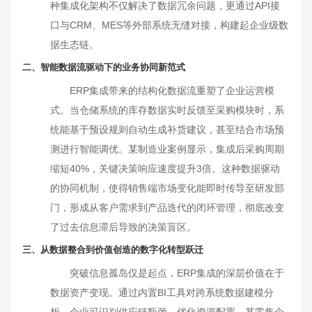
种集成化架构不仅解决了数据冗余问题，更通过API接
口与CRM、MES等外部系统无缝对接，构建起企业级数
据生态链。
二、智能数据流驱动下的业务协同新范式
ERP集成带来的结构化数据流重塑了企业运营模
式。当仓储系统的库存数据实时反馈至采购模块时，系
统能基于预设规则自动生成补货建议，甚至结合市场预
测进行智能调优。某制造业案例显示，集成后采购周期
缩短40%，关键决策响应速度提升3倍。这种数据驱动
的协同机制，使得销售端市场变化能即时传导至研发部
门，形成从客户需求到产品迭代的闭环管理，彻底改变
了过去信息滞后导致的决策盲区。
三、从数据整合到价值创造的数字化转型跃迁
突破信息孤岛仅是起点，ERP集成的深层价值在于
数据资产变现。通过内置BI工具对跨系统数据建模分
析，企业可识别供应链瓶颈、优化资源配置。某零售企